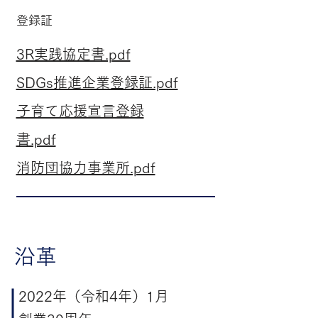
​登録証
3R実践協定書.pdf
SDGs推進企業登録証.pdf
子育て応援宣言登録
書.pdf
消防団協力事業所.pdf
​沿革
2022年（令和4年）1月