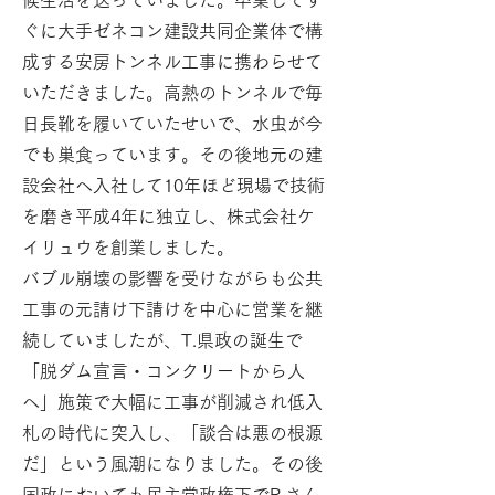
候生活を送っていました。卒業してす
ぐに大手ゼネコン建設共同企業体で構
成する安房トンネル工事に携わらせて
いただきました。高熱のトンネルで毎
日長靴を履いていたせいで、水虫が今
でも巣食っています。その後地元の建
設会社へ入社して10年ほど現場で技術
を磨き平成4年に独立し、株式会社ケ
イリュウを創業しました。
バブル崩壊の影響を受けながらも公共
工事の元請け下請けを中心に営業を継
続していましたが、T.県政の誕生で
「脱ダム宣言・コンクリートから人
へ」施策で大幅に工事が削減され低入
札の時代に突入し、「談合は悪の根源
だ」という風潮になりました。その後